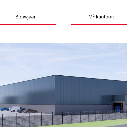
2
Bouwjaar:
M
kantoor: