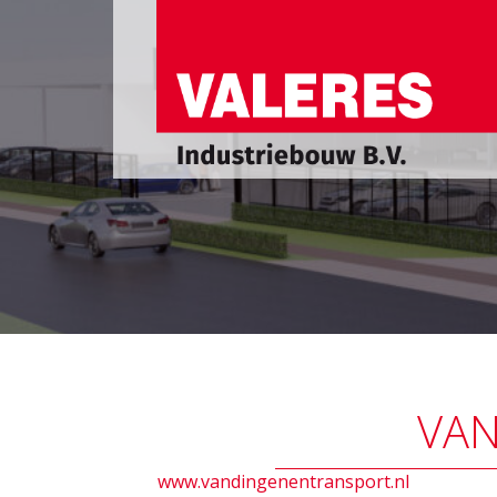
VAN
www.vandingenentransport.nl