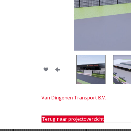
Van Dingenen Transport B.V.
Terug naar projectoverzicht