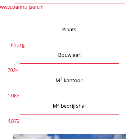
www.panhuijsen.nl
Plaats:
Tilburg
Bouwjaar:
2024
2
M
kantoor:
1.083
2
M
bedrijfshal:
4.872